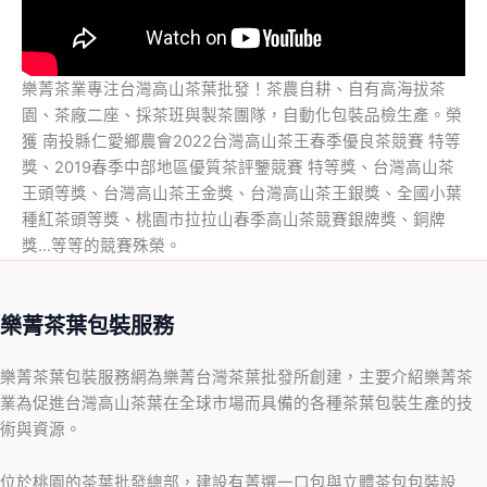
樂菁茶業專注台灣高山茶葉批發！茶農自耕、自有高海拔茶
園、茶廠二座、採茶班與製茶團隊，自動化包裝品檢生產。榮
獲 南投縣仁愛鄉農會2022台灣高山茶王春季優良茶競賽 特等
獎、2019春季中部地區優質茶評鑒競賽 特等獎、台灣高山茶
王頭等獎、台灣高山茶王金獎、台灣高山茶王銀獎、全國小葉
種紅茶頭等獎、桃園市拉拉山春季高山茶競賽銀牌獎、銅牌
獎…等等的競賽殊榮。
樂菁茶葉包裝服務
樂菁茶葉包裝服務網為樂菁台灣茶葉批發所創建，主要介紹樂菁茶
業為促進台灣高山茶葉在全球市場而具備的各種茶葉包裝生產的技
術與資源。
位於桃園的茶葉批發總部，建設有菁選一口包與立體茶包包裝設