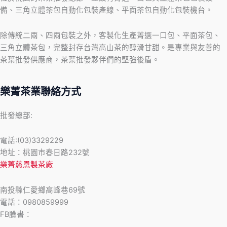
備、三角立體茶包自動化包裝產線、平面茶包自動化包裝機台。
除傳統二兩、四兩包裝之外，客製化生產菁選一口包、平面茶包、
三角立體茶包，完整封存台灣高山茶的醇滑甘甜。是專業與友善的
茶葉批發供應商，茶葉批發夥伴們的堅強後盾。
樂菁茶業聯絡方式
批發總部:
電話:(03)3329229
地址：桃園市春日路232號
樂菁慈恩製茶廠
南投縣仁愛鄉高峰巷69號
電話：0980859999
FB臉書：