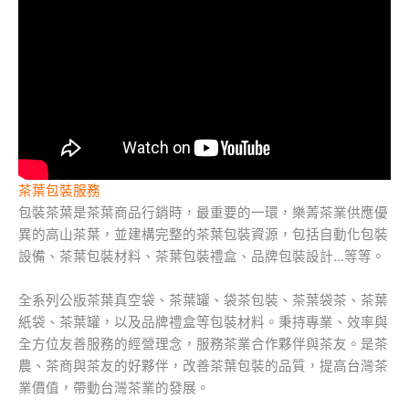
茶葉包裝服務
包裝茶葉是茶葉商品行銷時，最重要的一環，樂菁茶業供應優
異的高山茶葉，並建構完整的茶葉包裝資源，包括自動化包裝
設備、茶葉包裝材料、茶葉包裝禮盒、品牌包裝設計…等等。
全系列公版茶葉真空袋、茶葉罐、袋茶包裝、茶葉袋茶、茶葉
紙袋、茶葉罐，以及品牌禮盒等包裝材料。秉持專業、效率與
全方位友善服務的經營理念，服務茶業合作夥伴與茶友。是茶
農、茶商與茶友的好夥伴，改善茶葉包裝的品質，提高台灣茶
業價值，帶動台灣茶業的發展。