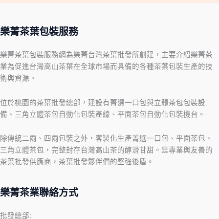
樂菁茶葉包裝服務
樂菁茶葉包裝服務網為樂菁台灣茶葉批發所創建，主要介紹樂菁茶
業為促進台灣高山茶葉在全球市場而具備的各種茶葉包裝生產的技
術與資源。
位於桃園的茶葉批發總部，建設有菁選一口包與立體茶包包裝設
備、三角立體茶包自動化包裝產線、平面茶包自動化包裝機台。
除傳統二兩、四兩包裝之外，客製化生產菁選一口包、平面茶包、
三角立體茶包，完整封存台灣高山茶的醇滑甘甜。是專業與友善的
茶葉批發供應商，茶葉批發夥伴們的堅強後盾。
樂菁茶業聯絡方式
批發總部: