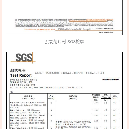
脫氧劑包材 SGS檢驗