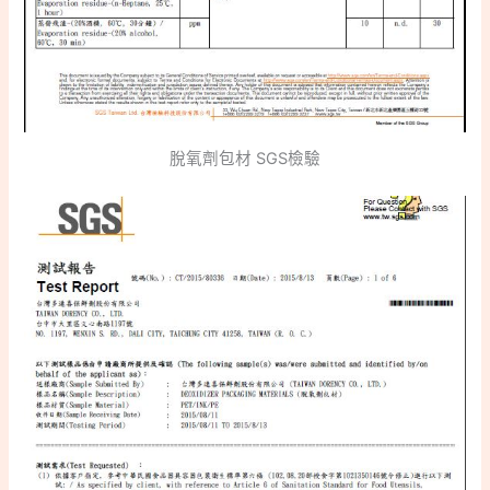
脫氧劑包材 SGS檢驗