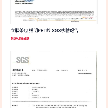
立體茶包 透明PET紗 SGS檢驗報告
包裝材質檢驗