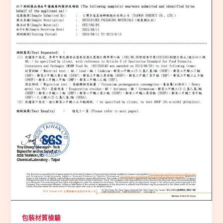
包裝材質檢驗