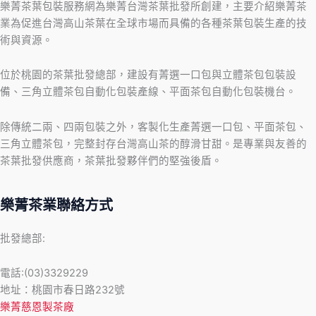
樂菁茶葉包裝服務網為樂菁台灣茶葉批發所創建，主要介紹樂菁茶
業為促進台灣高山茶葉在全球市場而具備的各種茶葉包裝生產的技
術與資源。
位於桃園的茶葉批發總部，建設有菁選一口包與立體茶包包裝設
備、三角立體茶包自動化包裝產線、平面茶包自動化包裝機台。
除傳統二兩、四兩包裝之外，客製化生產菁選一口包、平面茶包、
三角立體茶包，完整封存台灣高山茶的醇滑甘甜。是專業與友善的
茶葉批發供應商，茶葉批發夥伴們的堅強後盾。
樂菁茶業聯絡方式
批發總部:
電話:(03)3329229
地址：桃園市春日路232號
樂菁慈恩製茶廠