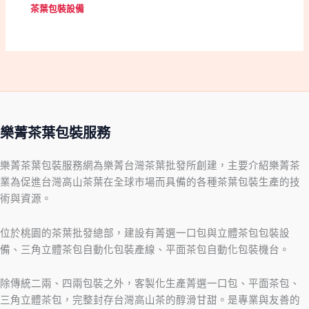
茶葉包裝設備
樂菁茶葉包裝服務
樂菁茶葉包裝服務網為樂菁台灣茶葉批發所創建，主要介紹樂菁茶
業為促進台灣高山茶葉在全球市場而具備的各種茶葉包裝生產的技
術與資源。
位於桃園的茶葉批發總部，建設有菁選一口包與立體茶包包裝設
備、三角立體茶包自動化包裝產線、平面茶包自動化包裝機台。
除傳統二兩、四兩包裝之外，客製化生產菁選一口包、平面茶包、
三角立體茶包，完整封存台灣高山茶的醇滑甘甜。是專業與友善的