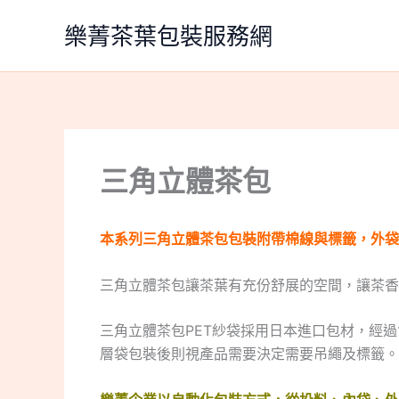
跳
樂菁茶葉包裝服務網
至
主
要
內
容
三角立體茶包
本系列三角立體茶包包裝附帶棉線與標籤，外袋
三角立體茶包讓茶葉有充份舒展的空間，讓茶香
三角立體茶包PET紗袋採用日本進口包材，經
層袋包裝後則視產品需要決定需要吊繩及標籤。