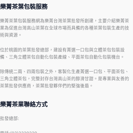
樂菁茶葉包裝服務
樂菁茶葉包裝服務網為樂菁台灣茶葉批發所創建，主要介紹樂菁茶
業為促進台灣高山茶葉在全球市場而具備的各種茶葉包裝生產的技
術與資源。
位於桃園的茶葉批發總部，建設有菁選一口包與立體茶包包裝設
備、三角立體茶包自動化包裝產線、平面茶包自動化包裝機台。
除傳統二兩、四兩包裝之外，客製化生產菁選一口包、平面茶包、
三角立體茶包，完整封存台灣高山茶的醇滑甘甜。是專業與友善的
茶葉批發供應商，茶葉批發夥伴們的堅強後盾。
樂菁茶業聯絡方式
批發總部: