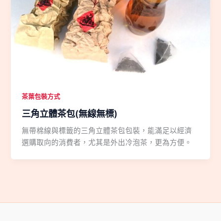
茶葉包裝方式
三角立體茶包(無線無標)
無帶棉線與標籤的三角立體茶包包裝，能滿足以經濟
選購取向的消費者，尤其是外出冷泡茶，更為方便。